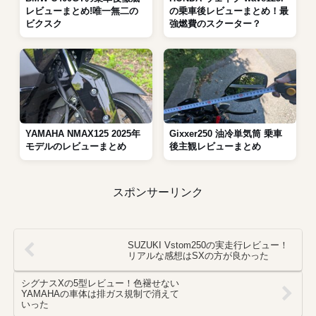
レビューまとめ!唯一無二の
の乗車後レビューまとめ！最
ビクスク
強燃費のスクーター？
YAMAHA NMAX125 2025年
Gixxer250 油冷単気筒 乗車
モデルのレビューまとめ
後主観レビューまとめ
スポンサーリンク
SUZUKI Vstom250の実走行レビュー！
リアルな感想はSXの方が良かった
シグナスXの5型レビュー！色褪せない
YAMAHAの車体は排ガス規制で消えて
いった