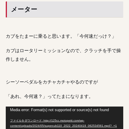
メーター
カブをたまーに乗ると思います。「今何速だっけ？」
カブはロータリーミッションなので、クラッチを手で操
作しません。
シーソーペダルをカチャカチャやるのですが
「あれ、今何速？」ってたまになります。
動
Media error: Format(s) not supported or source(s) not found
画
ファイルをダウンロード: http://125cc.motopetit.com/wp-
content/uploads/2024/05/supercub110_2022_20240419_062534561.mp4?_=1
プ