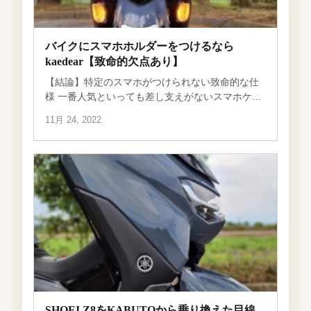
バイクにスマホホルダーをつけるなら
kaedear【致命的欠点あり】
【結論】特定のスマホがつけられない致命的な仕
様 一番人気といっても差し支えがないスマホケー
ス「kaedear KDR-M11C」のケース。実際にアマ
11月 24, 2022
ゾンでぽちってつけてみたら、肝心のquick hold機
能が全く使えない […]
SHOEI Z8をKABUTOから乗り換えた目線