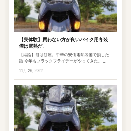
【実体験】買わない方が良いバイク用冬装
備は電熱だ。
【結論】餅は餅屋。中華の安価電熱装備で損した
話 今年もブラックフライデーがやってきた。この
季節からぐっと冷え込むので冬物商品を探してい
11月 26, 2022
る人も少なくないと思う。そこで今回は買ってよ
かったものではなく、あえて失敗した買い物を
[…]