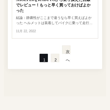
でレビュー！もっと早く買っておけばよか
った
結論：静粛性がここまで違うなら早く買えばよか
った ヘルメットは装着してバイクに乗って走行す
るまでどれだけ快適かわからない。いわばパンド
11月 22, 2022
ラの箱的なものがここまで身近にある。KABUTO
のヘルメットを2個買ってきた。画像にあ […]
次
1
2
へ