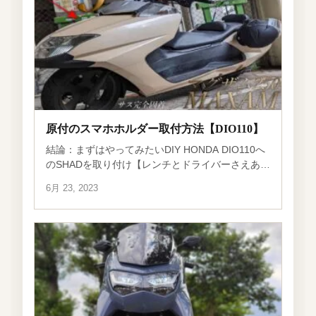
原付のスマホホルダー取付方法【DIO110】
結論：まずはやってみたいDIY HONDA DIO110へ
のSHADを取り付け【レンチとドライバーさえあれ
ばOK】 【一言】 モンキーレンチはあまりおすす
6月 23, 2023
めできません。僕も不器用なのでわかるのです
が、舐めます。簡単につる […]