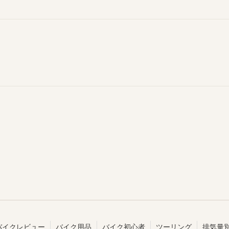
バイクレビュー
バイク用品
バイク初心者
ツーリング
排気量