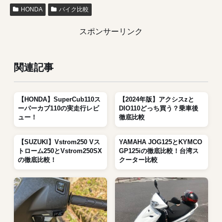
HONDA
バイク比較
スポンサーリンク
関連記事
【HONDA】SuperCub110ス
【2024年版】アクシスzと
ーパーカブ110の実走行レビ
DIO110どっち買う？乗車後
ュー！
徹底比較
【SUZUKI】Vstrom250 Vス
YAMAHA JOG125とKYMCO
トローム250とVstrom250SX
GP125iの徹底比較！台湾ス
の徹底比較！
クーター比較