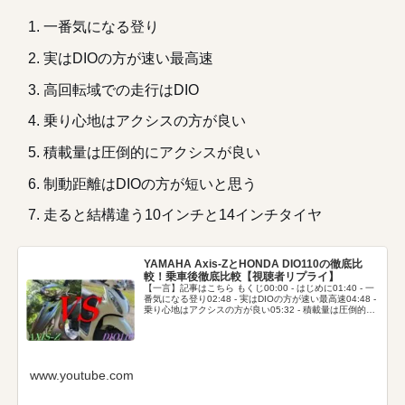
一番気になる登り
実はDIOの方が速い最高速
高回転域での走行はDIO
乗り心地はアクシスの方が良い
積載量は圧倒的にアクシスが良い
制動距離はDIOの方が短いと思う
走ると結構違う10インチと14インチタイヤ
YAMAHA Axis-ZとHONDA DIO110の徹底比
較！乗車後徹底比較【視聴者リプライ】
【一言】記事はこちら ‎もくじ00:00 - はじめに01:40 - 一
番気になる登り02:48 - 実はDIOの方が速い最高速04:48 -
乗り心地はアクシスの方が良い05:32 - 積載量は圧倒的に
アクシスが...
www.youtube.com