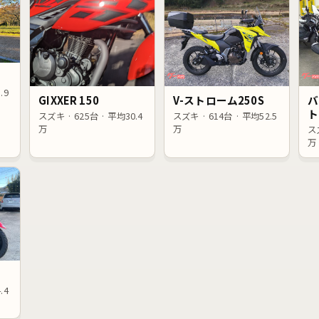
.9
V-ストローム250S
バ
GIXXER 150
ト
スズキ · 614台 · 平均52.5
スズキ · 625台 · 平均30.4
万
万
スズ
万
.4