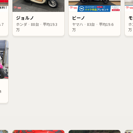
ジョルノ
ビーノ
モ
.7
ホンダ · 88台 · 平均19.3
ヤマハ · 83台 · 平均19.6
ホン
万
万
万
4