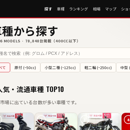
探す
車種
ランキング
相場
マップ
ショ
車種から探す
56 MODELS · 78,848台掲載（400CC以下）
べて
原付 (~50cc)
小型二種 (~125cc)
軽二輪 (~250cc)
中型 (
人気・流通車種 TOP10
ま市場に出ている台数が多い車種です。
2
3
4