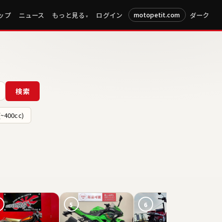
ップ
ニュース
もっと見る
ログイン
ダーク
motopetit.com
検索
~400cc)
5
6
7