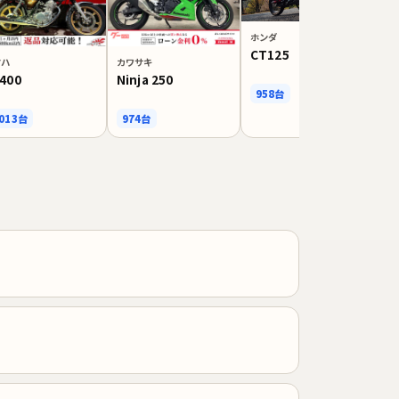
ホンダ
CT125
マハ
カワサキ
ホ
400
Ninja 250
P
958台
,013台
974台
8