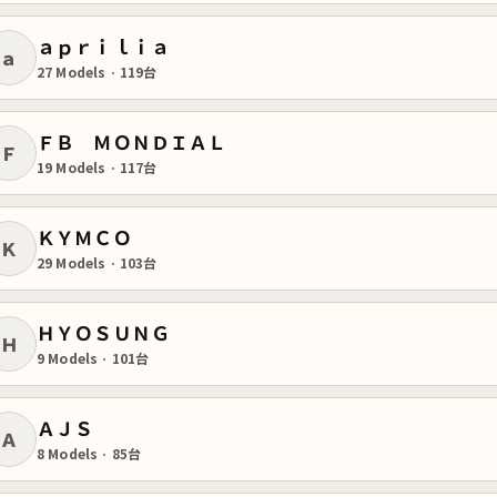
ａｐｒｉｌｉａ
ａ
27 Models · 119台
ＦＢ ＭＯＮＤＩＡＬ
Ｆ
19 Models · 117台
ＫＹＭＣＯ
Ｋ
29 Models · 103台
ＨＹＯＳＵＮＧ
Ｈ
9 Models · 101台
ＡＪＳ
Ａ
8 Models · 85台