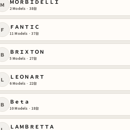
ＭＯＲＢＩＤＥＬＬＩ
Ｍ
2 Models · 38台
ＦＡＮＴＩＣ
Ｆ
11 Models · 37台
ＢＲＩＸＴＯＮ
Ｂ
5 Models · 27台
ＬＥＯＮＡＲＴ
Ｌ
6 Models · 22台
Ｂｅｔａ
Ｂ
10 Models · 18台
ＬＡＭＢＲＥＴＴＡ
Ｌ