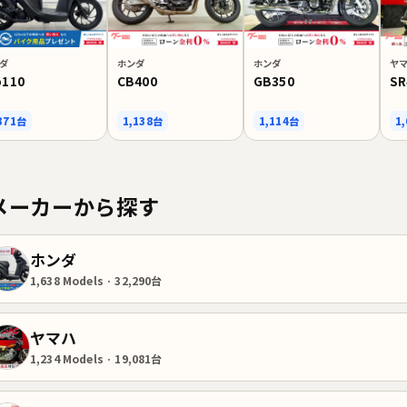
ダ
ホンダ
ホンダ
ヤ
o110
CB400
GB350
SR
371台
1,138台
1,114台
1
メーカーから探す
ホンダ
1,638 Models · 32,290台
ヤマハ
1,234 Models · 19,081台