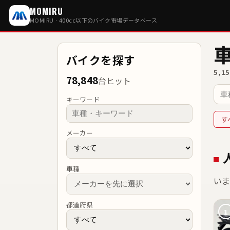
MOMIRU
MOMIRU · 400cc以下のバイク市場データベース
バイクを探す
5,1
78,848
台ヒット
キーワード
す
メーカー
車種
い
都道府県
1