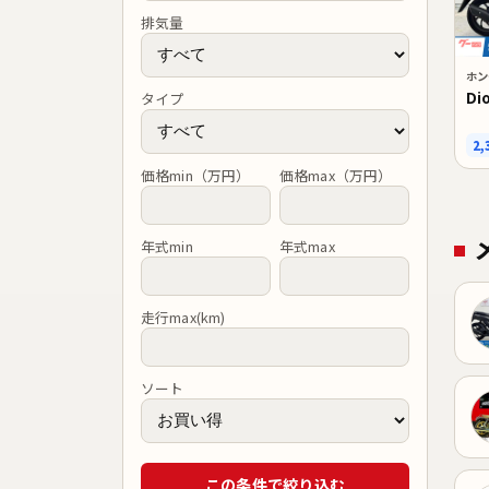
排気量
ホン
Di
タイプ
2,
価格min（万円）
価格max（万円）
年式min
年式max
走行max(km)
ソート
この条件で絞り込む