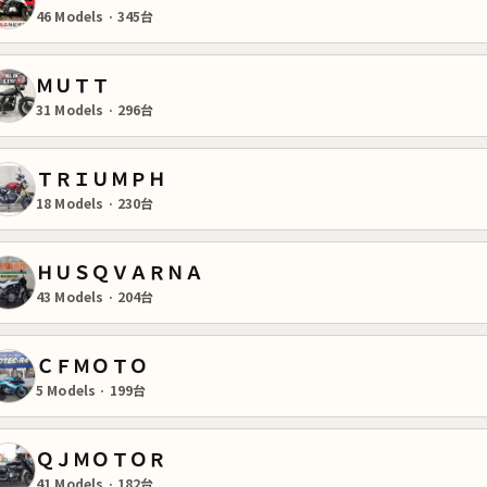
46 Models · 345台
ＭＵＴＴ
31 Models · 296台
ＴＲＩＵＭＰＨ
18 Models · 230台
ＨＵＳＱＶＡＲＮＡ
43 Models · 204台
ＣＦＭＯＴＯ
5 Models · 199台
ＱＪＭＯＴＯＲ
41 Models · 182台