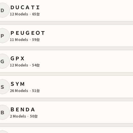
ＤＵＣＡＴＩ
Ｄ
12 Models · 65台
ＰＥＵＧＥＯＴ
Ｐ
11 Models · 59台
ＧＰＸ
Ｇ
12 Models · 54台
ＳＹＭ
Ｓ
26 Models · 51台
ＢＥＮＤＡ
Ｂ
2 Models · 50台