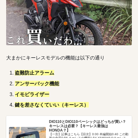
大まかにキーレスモデルの機能は以下の通り
盗難防止アラーム
アンサーバック機能
イモビライザー
鍵を差さなくていい（キーレス）
DIO110とDIO110ベーシックはどっちが買い？
キーレスは必要？【キーレス最強は
HONDA？】
【一言】記事はこちら【目次】0:00 本編開始0:40 この動
画の内容0:56 キーレスの機能1:54 YAMAHAのキーレス