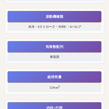
原動機種類
水冷・4ストローク・SOHC・4バルブ
気筒数配列
単気筒
総排気量
3
124cm
内径×行程