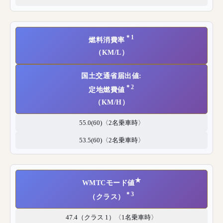
＊1
燃料消費率
（KM/L）
国土交通省届出値:
＊2
定地燃費値
（KM/H）
55.0(60)〈2名乗車時〉
53.5(60)〈2名乗車時〉
★
WMTCモード値
＊3
（クラス）
47.4（クラス 1）〈1名乗車時〉