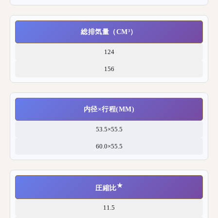
総排気量（CM³）
124
156
内径×行程(MM)
53.5×55.5
60.0×55.5
★
圧縮比
11.5