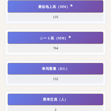
★
最低地上高（MM）
135
★
シート高（MM）
764
車両重量（KG）
132
乗車定員（人）
2