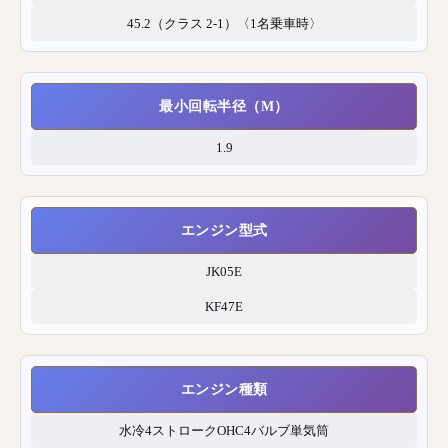
45.2（クラス 2-1）〈1名乗車時〉
最小回転半径（M）
1.9
エンジン型式
JK05E
KF47E
エンジン種類
水冷4ストロークOHC4バルブ単気筒