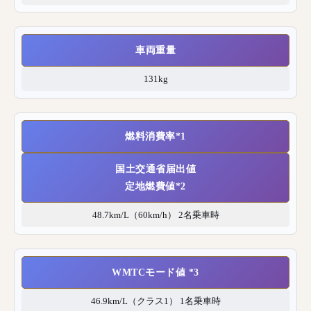
車両重量
131kg
燃料消費率*1
国土交通省届出値
定地燃費値*2
48.7km/L（60km/h） 2名乗車時
WMTCモード値 *3
46.9km/L（クラス1） 1名乗車時