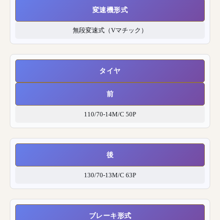
変速機形式
無段変速式（Vマチック）
タイヤ
前
110/70-14M/C 50P
後
130/70-13M/C 63P
ブレーキ形式