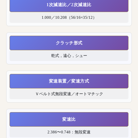
1次減速比／2次減速比
1.000／10.208（56/16×35/12）
クラッチ形式
乾式，遠心，シュー
変速装置／変速方式
Ｖベルト式無段変速／オートマチック
変速比
2.386〜0.748：無段変速