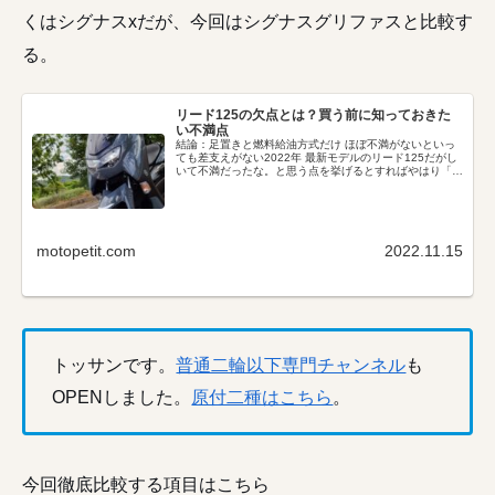
くはシグナスxだが、今回はシグナスグリファスと比較す
る。
リード125の欠点とは？買う前に知っておきた
い不満点
結論：足置きと燃料給油方式だけ ほぼ不満がないといっ
ても差支えがない2022年 最新モデルのリード125だがし
いて不満だったな。と思う点を挙げるとすればやはり「足
置き」と「燃料給油タンクの位置」だ。 走行してきたイ
ンプレ、感想などは下の記事...
motopetit.com
2022.11.15
トッサンです。
普通二輪以下専門チャンネル
も
OPENしました。
原付二種はこちら
。
今回徹底比較する項目はこちら