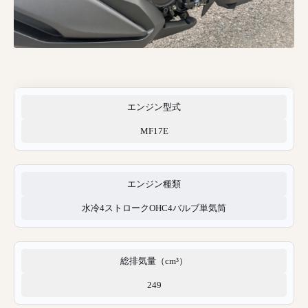
エンジン型式
MF17E
エンジン種類
水冷4ストロークOHC4バルブ単気筒
総排気量（cm³）
249