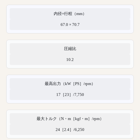
内径×行程（mm）
67.0 × 70.7
圧縮比
10.2
最高出力（kW［PS］/rpm）
17［23］/7,750
最大トルク（N・m［kgf・m］/rpm）
24［2.4］/6,250