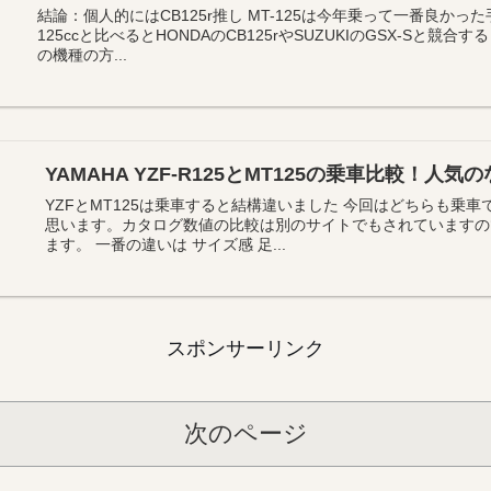
結論：個人的にはCB125r推し MT-125は今年乗って一番良か
125ccと比べるとHONDAのCB125rやSUZUKIのGSX-Sと
の機種の方...
YAMAHA YZF-R125とMT125の乗車比較！人
YZFとMT125は乗車すると結構違いました 今回はどちらも乗
思います。カタログ数値の比較は別のサイトでもされていますの
ます。 一番の違いは サイズ感 足...
スポンサーリンク
次のページ