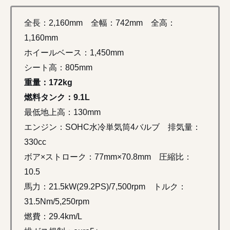
全長：2,160mm 全幅：742mm 全高：
1,160mm
ホイールベース：1,450mm
シート高：805mm
重量：172kg
燃料タンク：9.1L
最低地上高：130mm
エンジン：SOHC水冷単気筒4バルブ 排気量：
330cc
ボア×ストローク：77mm×70.8mm 圧縮比：
10.5
馬力：21.5kW(29.2PS)/7,500rpm トルク：
31.5Nm/5,250rpm
燃費：29.4km/L
排ガス規制：euro5+