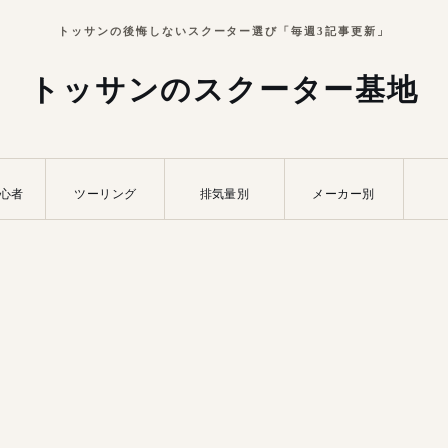
トッサンの後悔しないスクーター選び「毎週3記事更新」
トッサンのスクーター基地
心者
ツーリング
排気量別
メーカー別