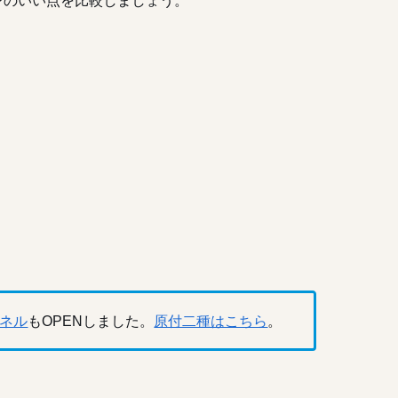
）
ネル
もOPENしました。
原付二種はこちら
。