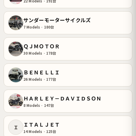
22 Models · 191台
サンダーモーターサイクルズ
7 Models · 180台
ＱＪＭＯＴＯＲ
30 Models · 178台
ＢＥＮＥＬＬＩ
26 Models · 177台
ＨＡＲＬＥＹ－ＤＡＶＩＤＳＯＮ
8 Models · 147台
ＩＴＡＬＪＥＴ
Ｉ
14 Models · 125台