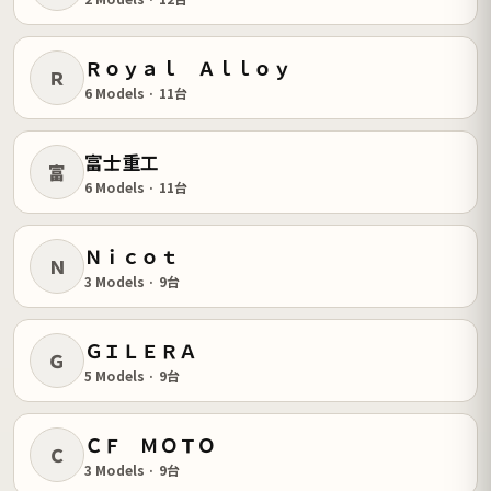
Ｒｏｙａｌ Ａｌｌｏｙ
Ｒ
6 Models · 11台
富士重工
富
6 Models · 11台
Ｎｉｃｏｔ
Ｎ
3 Models · 9台
ＧＩＬＥＲＡ
Ｇ
5 Models · 9台
ＣＦ ＭＯＴＯ
Ｃ
3 Models · 9台