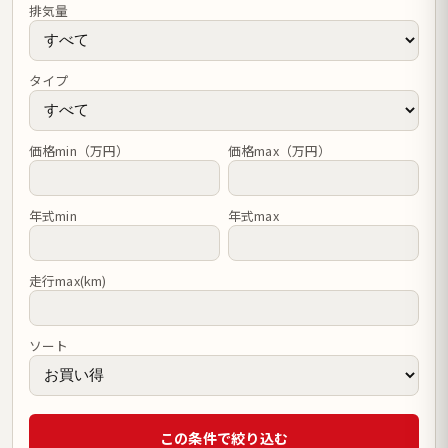
排気量
タイプ
価格min（万円）
価格max（万円）
年式min
年式max
走行max(km)
ソート
この条件で絞り込む