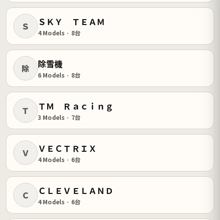
ＳＫＹ ＴＥＡＭ
Ｓ
4 Models · 8台
除雪機
除
6 Models · 8台
ＴＭ Ｒａｃｉｎｇ
Ｔ
3 Models · 7台
ＶＥＣＴＲＩＸ
Ｖ
4 Models · 6台
ＣＬＥＶＥＬＡＮＤ
Ｃ
4 Models · 6台