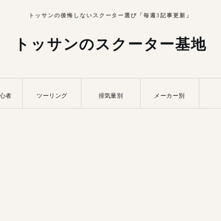
トッサンの後悔しないスクーター選び「毎週3記事更新」
トッサンのスクーター基地
心者
ツーリング
排気量別
メーカー別