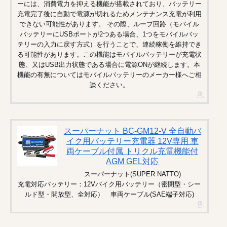
ーには、消費電力を抑える機能が搭載されており、バッテリー
充電完了後に自動で電源が切れるためメンテナンス充電が利用
できない可能性があります。 その際、ループ回路（モバイル
バッテリーにUSBポートが2つある場合、1つをモバイルバッ
テリーの入力に戻す方式）を行うことで、連続稼働を維持でき
る可能性があります。この機能はモバイルバッテリーが充電状
態、又はUSB出力状態である場合に電源ONが継続します。本
機能の有無についてはモバイルバッテリーのメーカー様へご相
談ください。
スーパーナット BC-GM12-V 全自動バ
イク用バッテリー充電器 12V専用 車
両ケーブル付属 トリクル充電機能付
AGM GEL対応
スーパーナット(SUPER NATTO)
充電対応バッテリー：12Vバイク用バッテリー（密閉型・シー
ルド型・開放型、全対応） 車両ケーブル(SAE端子対応)