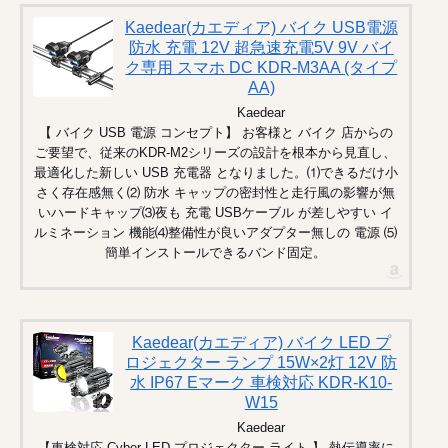
Kaedear(カエディア) バイク USB電源
防水 充電 12V 超急速充電5V 9V バイ
ク専用 スマホ DC KDR-M3AA (タイプ
AA)
Kaedear
【 バイク USB 電源 コンセプト】 お客様と バイク 店からの
ご要望で、従来のKDR-M2シリーズの設計を根本から見直し、
最適化した新しい USB 充電器 となりました。⑴できるだけ小
さく存在感無く⑵ 防水 キャップの密封性と走行風の影響が無
いハードキャップ⑶夜も 充電 USBケーブル が差しやすい イ
ルミネーション 機能⑷整備性が良いアダプター無しの 電源 ⑸
簡単インストールできるバンド固定。
Kaedear(カエディア) バイク LED プ
ロジェクター ランプ 15W×2灯 12V 防
水 IP67 Eマーク 車検対応 KDR-K10-
W15
Kaedear
【車検対応 Cyber LED プロジェクター ライト 】 熱伝導率に