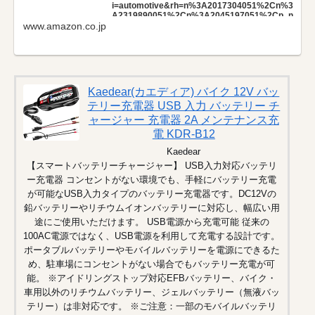
i=automotive&rh=n%3A2017304051%2Cn%3
A2319890051%2Cn%3A2045197051%2Cp_n
www.amazon.co.jp
_specials_match%3A8163825051&dc&ds=v
1%3Avxjv4J%2BWMwJm9jZ9BxyjJ9BUbWU
7hyp98iW5PDgjdXI&qid=1752473599&rnid=2
319890051&ref=sr_nr_n_9
Kaedear(カエディア) バイク 12V バッ
テリー充電器 USB 入力 バッテリー チ
ャージャー 充電器 2A メンテナンス充
電 KDR-B12
Kaedear
【スマートバッテリーチャージャー】 USB入力対応バッテリ
ー充電器 コンセントがない環境でも、手軽にバッテリー充電
が可能なUSB入力タイプのバッテリー充電器です。DC12Vの
鉛バッテリーやリチウムイオンバッテリーに対応し、幅広い用
途にご使用いただけます。 USB電源から充電可能 従来の
100AC電源ではなく、USB電源を利用して充電する設計です。
ポータブルバッテリーやモバイルバッテリーを電源にできるた
め、駐車場にコンセントがない場合でもバッテリー充電が可
能。 ※アイドリングストップ対応EFBバッテリー、バイク・
車用以外のリチウムバッテリー、ジェルバッテリー（無液バッ
テリー）は非対応です。 ※ご注意：一部のモバイルバッテリ