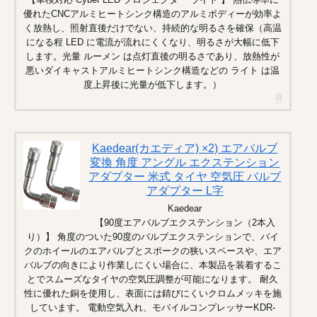
優れたCNCアルミヒートシンク構造のアルミボディーが効率よ
く放熱し、照射直後だけでない、持続的な明るさを確保（高温
になる程 LED に電流が流れにくくなり、明るさが大幅に低下
します。光量 ルーメン は点灯直後の明るさであり、放熱性が
悪いダイキャストアルミヒートシンク構造などの ライト は温
度上昇後に光量が低下します。）
Kaedear(カエディア) ×2) エアバルブ
変換 角度 アングル エクステンション
アダプター 米式 タイヤ 空気圧 バルブ
アダプター L字
Kaedear
【90度エアバルブエクステンション（2本入
り）】 角度のついた90度のバルブエクステンションで、バイ
クのホイールのエアバルブとスポークの狭いスペースや、エア
バルブの向きにより作業しにくい場合に、本製品を装着するこ
とでスムーズなタイヤの空気圧調整が可能になります。 耐久
性に優れた銅を使用し、表面には錆びにくいクロムメッキを施
しています。 電動空気入れ、モバイルコンプレッサーKDR-