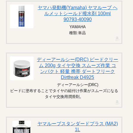
ヤマハ発動機(Yamaha) ヤマルーブ ヘ
ルメットシールド撥水剤 100ml
90793-40090
YAMAHA
種類:単品
ディーアールシー(DRC) ビードクリー
ム 200g タイヤ交換 スムーズ作業 コ
ンパクト 軽量 携帯 ダートフリーク
Dirtfreak D4925
ディーアールシー(DRC)
ビードに塗布することでタイヤの組付け作業がスムーズになる
タイヤ交換用潤滑剤。
ヤマルーブスタンダードプラス (MA2)
1L