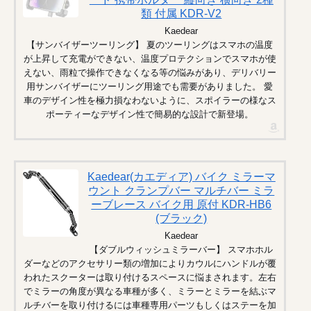
類 付属 KDR-V2
Kaedear
【サンバイザーツーリング】 夏のツーリングはスマホの温度
が上昇して充電ができない、温度プロテクションでスマホが使
えない、雨粒で操作できなくなる等の悩みがあり、デリバリー
用サンバイザーにツーリング用途でも需要がありました。 愛
車のデザイン性を極力損なわないように、スポイラーの様なス
ポーティーなデザイン性で簡易的な設計で新登場。
Kaedear(カエディア) バイク ミラーマ
ウント クランプバー マルチバー ミラ
ーブレース バイク用 原付 KDR-HB6
(ブラック)
Kaedear
【ダブルウィッシュミラーバー】 スマホホル
ダーなどのアクセサリー類の増加によりカウルにハンドルが覆
われたスクーターは取り付けるスペースに悩まされます。左右
でミラーの角度が異なる車種が多く、ミラーとミラーを結ぶマ
ルチバーを取り付けるには車種専用パーツもしくはステーを加