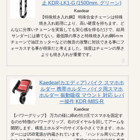
止 KDR-LK1-G (1500mm, グリーン)
Kaedear
【特殊焼き入れ鋼】 特殊合金チェーンは特殊
焼き入れ処理により、高い硬度を持ちます。ど
んなに分厚いチェーンを実装しても安心感を得るだけで、結局
サンダーには勝てない。最低限の厚さと特殊焼き入れ鋼6ｍｍ
チェーンで油圧カッターなどの無音の攻撃に対抗できる事にフ
ォーカスする事が得策だと考えました。強度はチェーンの厚さ
よりも焼き入れが重要です。
Kaedear(カエディア) バイク スマホホ
ルダー 携帯ホルダー バイク用スマホ
ホルダー 振動吸収 マウント 対応 レバ
ー操作 KDR-M8S-R
Kaedear
【パワーグリップ】 万力の様に締め付け圧でスマホを固定す
るのが特徴のパワーグリップ。右のダイヤルを回してアームを
開閉します。構造上ホルダーのサイズを小さくできます。ホル
ダーにはUSB電源が内蔵されています。「ハンドル周りに大き