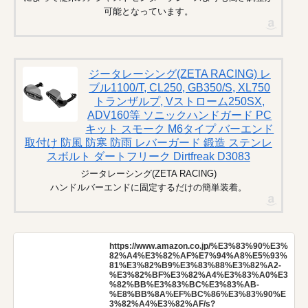
可能となっています。
ジータレーシング(ZETA RACING) レ
ブル1100/T, CL250, GB350/S, XL750
トランザルプ, Vストローム250SX,
ADV160等 ソニックハンドガード PC
キット スモーク M6タイプ バーエンド
取付け 防風 防寒 防雨 レバーガード 鍛造 ステンレ
スボルト ダートフリーク Dirtfreak D3083
ジータレーシング(ZETA RACING)
ハンドルバーエンドに固定するだけの簡単装着。
https://www.amazon.co.jp/%E3%83%90%E3%
82%A4%E3%82%AF%E7%94%A8%E5%93%
81%E3%82%B9%E3%83%88%E3%82%A2-
%E3%82%BF%E3%82%A4%E3%83%A0%E3
%82%BB%E3%83%BC%E3%83%AB-
%E8%BB%8A%EF%BC%86%E3%83%90%E
3%82%A4%E3%82%AF/s?