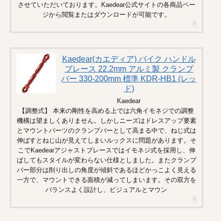
させていただいております。Kaedear公式サイトの各商品ペー
ジから閲覧またはダウンロードが可能です。
Kaedear(カエディア) バイク ハンドル
ブレース 22.2mm アルミ製 クランプ
バー 330-200mm 標準 KDR-HB1 (レッ
ド)
Kaedear
【調整式】 本来の剛性を高める上では六角イモネジでの調整
機構は望ましくありません。しかしニーズはドレスアップ要素
とマウントパーツのクランプバーとして高まる中で、ねじ式は
伸ばすとねじ山が見えてしまいルックスに問題があります。そ
こでKaedearアジャストブレースではイモネジ式を採用し、伸
ばしてもスタイルが変わらない仕様としました。またクランプ
バー部分は削り出しの角度が傾斜であるほどかっこよく見える
一方で、マウントできる面積が減ってしまいます。その双方を
バランスよく設計し、ビジュアルとマウン