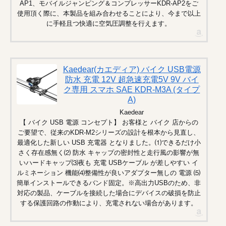
AP1、モバイルジャンピング＆コンプレッサーKDR-AP2をご
使用頂く際に、本製品を組み合わせることにより、今まで以上
に手軽且つ快適に空気圧調整を行えます。
Kaedear(カエディア) バイク USB電源
防水 充電 12V 超急速充電5V 9V バイ
ク専用 スマホ SAE KDR-M3A (タイプ
A)
Kaedear
【 バイク USB 電源 コンセプト】 お客様と バイク 店からの
ご要望で、従来のKDR-M2シリーズの設計を根本から見直し、
最適化した新しい USB 充電器 となりました。⑴できるだけ小
さく存在感無く⑵ 防水 キャップの密封性と走行風の影響が無
いハードキャップ⑶夜も 充電 USBケーブル が差しやすい イ
ルミネーション 機能⑷整備性が良いアダプター無しの 電源 ⑸
簡単インストールできるバンド固定。※高出力USBのため、非
対応の製品、ケーブルを接続した場合にデバイスの破損を防止
する保護回路の作動により、充電されない場合があります。