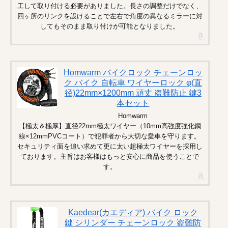
工して取り付ける必要がありました。長さの調整だけでなく、
四ヶ所のリンクを設けることで左右で角度の異なるミラーに対
してもそのまま取り付けが可能となりました。
Homwarm バイクロック チェーンロッ
ク バイク 自転車 ワイヤーロック φ(直
径)22mm×1200mm 頑丈 盗難防止 鍵3
本セット
Homwarm
【極太＆極厚】直径22mm極太ワイヤー（10mm高強度強化鋼
線×12mmPVCコート）で犯罪者から大切な愛車を守ります。
セキュリティ面を追い求めて更に太い超極太ワイヤーを採用し
ております。主旨はお客様はもっと安心に商品を使うことで
す。
Kaedear(カエディア) バイク ロック
鍵 シリンダー チェーンロック 盗難防