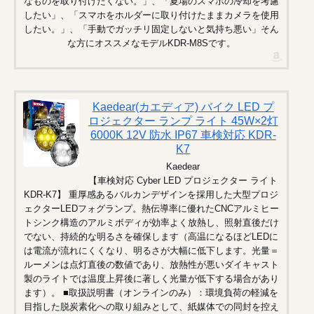
なものを取り付けたくない。」、「夏場のスマホの冷却を考慮
したい」、「スマホをホルダーに取り付けたままカメラを使用
したい。」、「手動でガッチリ固定しないと気持ち悪い」そん
な方にオススメなモデルKDR-M8Sです。
Kaedear(カエディア) バイク LED プ
ロジェクター ランプ ライト 45W×2灯
6000K 12V 防水 IP67 車検対応 KDR-
K7
Kaedear
【車検対応 Cyber LED プロジェクター ライト
KDR-K7】 重厚感あるバルカンデザインを採用した大型プロジ
ェクターLEDフォグランプ。熱伝導率に優れたCNCアルミヒー
トシンク構造のアルミボディが効率よく放熱し、照射直後だけ
でない、持続的な明るさを確保します（高温になるほどLEDに
は電流が流れにくくなり、明るさが大幅に低下します。光量＝
ルーメンは点灯直後の数値であり、放熱性が悪いダイキャスト
製のライトでは温度上昇後に著しく光量が低下する場合があり
ます）。 ■取扱説明書（オンラインのみ）：環境負荷の軽減を
目指した脱炭素化への取り組みとして、紙媒体での同封を控え