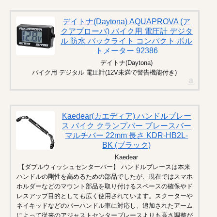
デイトナ(Daytona) AQUAPROVA (ア
クアプローバ) バイク用 電圧計 デジタ
ル 防水 バックライト コンパクト ボル
トメーター 92386
デイトナ(Daytona)
バイク用 デジタル 電圧計(12V未満で警告機能付き)
Kaedear(カエディア) ハンドルブレー
ス バイク クランプバー ブレースバー
マルチバー 22mm 長さ KDR-HB2L-
BK (ブラック)
Kaedear
【ダブルウィッシュセンターバー】 ハンドルブレースは本来
ハンドルの剛性を高めるための部品でしたが、現在ではスマホ
ホルダーなどのマウント部品を取り付けるスペースの確保やド
レスアップ目的としても広く使用されています。スクーターや
ネイキッドなどのバーハンドル車に対応し、追加されたアーム
によって従来のアジャストセンターブレースよりも高さ調整が